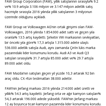
FAW Group Corporation (FAW), yıllık satışlarının sırasıyla% 9.2
ve% 10.9 artışla 3.106 milyon ve 3.147 milyon adetlik satış
hacmiyle sırasıyla 2016 yılında yıllık satışlarının 3 milyonun
üzerinde olduğunu açıkladı.
FAW Group ve Volkswagen AG’nin ortak girişimi olan FAW-
Volkswagen, 2016 yılında 1.854.000 adet sattı ve geçen yıla
oranla% 13.5 artış kaydetti. Şirketin VW markasının sevkıyatları,
bir önceki yıla göre% 17,3 artışla 1.315.000 adete ulaştı.
536.000 adetlik satışla Audi, aynı zamanda Çin’in lüks marka
pazarındaki lider konumunu korudu. Audi A3 ve Audi Q3
satışları sırasıyla% 31.7 artışla 85.000 adet ve% 29.7 artışla
89.000 adet oldu.
FAW Mazda’nın satışları geçen yıl yüzde 10,3 artarak 92 bin
araç oldu. CX-4’ün teslimatları 38.000 adettir.
FAW’nin Jiefang markası 2016 yılında 214.000 adet üretti ve
yıllık% 54.3 artış kaydetti. Jiefang orta ve ağır kamyon satışları%
54,3 artarak 196.000 adede yükseldi. FAW’nin Jiefang markası
12 ay boyunca ticari kamyon pazarında lider konumunu korudu.